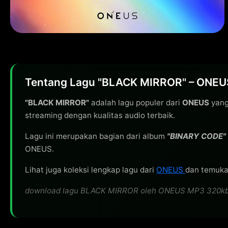
Tentang Lagu "BLACK MIRROR" – ONEU
"BLACK MIRROR"
adalah lagu populer dari
ONEUS
yang 
streaming dengan kualitas audio terbaik.
Lagu ini merupakan bagian dari album
"BINARY CODE"
ONEUS.
Lihat juga koleksi lengkap lagu dari
ONEUS
dan temukan
download lagu BLACK MIRROR oleh ONEUS MP3 320kbps gr