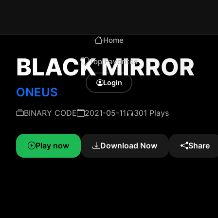
Home
BLACK MIRROR
Top Favorites
Login
ONEUS
BINARY CODE
2021-05-11
301 Plays
Play now
Download Now
Share