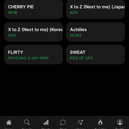
CHERRY PIE
X to Z (Next to me) (Japane
WHIB
AEN
X to Z (Next to me) (Korean ver.)
Achilles
AEN
NOWZ
FLIRTY
SWEAT
DAYOUNG X JAY PARK
KISS OF LIFE
Tidak ada lagu yang diputar
Pilih lagu untuk mulai mendengarkan