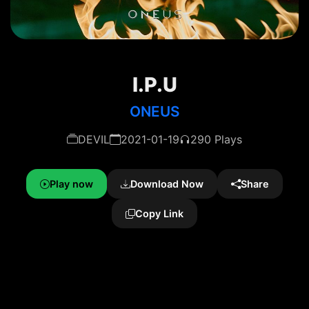
I.P.U
ONEUS
DEVIL
2021-01-19
290 Plays
Play now
Download Now
Share
Copy Link