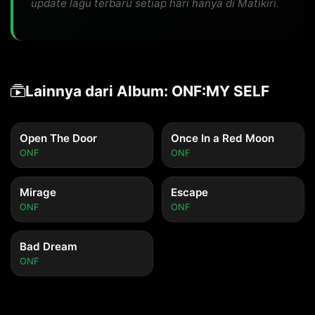
update lagu terbaru setiap hari hanya di Matikiri.
Lainnya dari Album: ONF:MY SELF
Open The Door
Once In a Red Moon
ONF
ONF
Mirage
Escape
ONF
ONF
Bad Dream
ONF