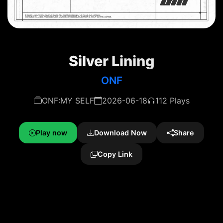
Silver Lining
ONF
ONF:MY SELF
2026-06-18
112 Plays
Play now
Download Now
Share
Copy Link