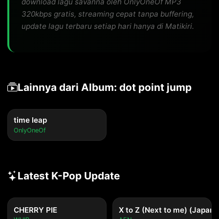
download lagu savanna oleh OnlyOneOf MP3
320kbps gratis, streaming cepat tanpa buffering,
update lagu terbaru setiap hari hanya di Matikiri.
Lainnya dari Album: dot point jump
time leap
OnlyOneOf
Latest K-Pop Update
CHERRY PIE
X to Z (Next to me) (Japane