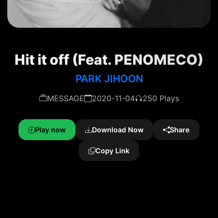
Hit it off (Feat. PENOMECO)
PARK JIHOON
MESSAGE
2020-11-04
250 Plays
Play now
Download Now
Share
Copy Link