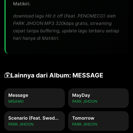
Matikiri.
download lagu Hit it off (Feat. PENOMECO) oleh
PARK JIHOON MP3 320kbps gratis, streaming
cepat tanpa buffering, update lagu terbaru setiap
hari hanya di Matikiri.
Lainnya dari Album: MESSAGE
Message
MayDay
MISAMO
PARK JIHOON
Scenario (Feat. Sweden Laundry)
Tomorrow
PARK JIHOON
PARK JIHOON