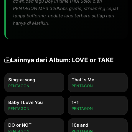
download lagu Boy in time (HUI Solo) oleh
PENTAGON MP3 320kbps gratis, streaming cepat
tanpa buffering, update lagu terbaru setiap hari
hanya di Matikiri.
Lainnya dari Album: LOVE or TAKE
Sing-a-song
That`s Me
PENTAGON
PENTAGON
Baby I Love You
1+1
PENTAGON
PENTAGON
DO or NOT
10s and
PENTAGON
PENTAGON