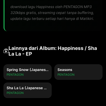
download lagu Happiness oleh PENTAGON MP3
320kbps gratis, streaming cepat tanpa buffering,
update lagu terbaru setiap hari hanya di Matikiri.
Lainnya dari Album: Happiness / Sha
La La - EP
Spring Snow (Japanese Ver)
Seasons
PENTAGON
PENTAGON
Sha La La (Japanese Ver)
PENTAGON