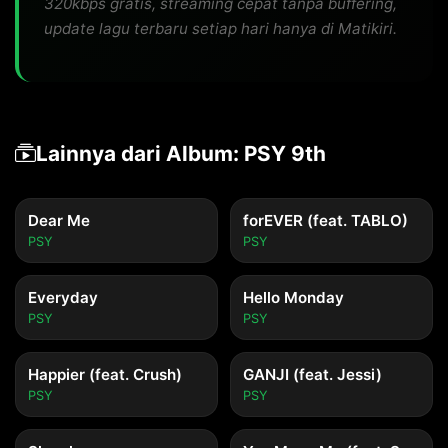
320kbps gratis, streaming cepat tanpa buffering,
update lagu terbaru setiap hari hanya di Matikiri.
Lainnya dari Album: PSY 9th
Dear Me
forEVER (feat. TABLO)
PSY
PSY
Everyday
Hello Monday
PSY
PSY
Happier (feat. Crush)
GANJI (feat. Jessi)
PSY
PSY