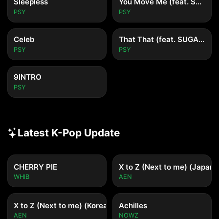
Sleepless
You Move Me (feat. Sung Si Kyung)
PSY
PSY
Celeb
That That (feat. SUGA of BTS)
PSY
PSY
9INTRO
PSY
Latest K-Pop Update
CHERRY PIE
X to Z (Next to me) (Japane
WHIB
AEN
X to Z (Next to me) (Korean ver.)
Achilles
AEN
NOWZ