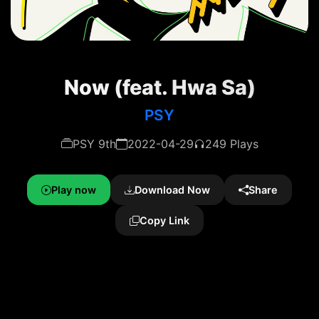
Now (feat. Hwa Sa)
PSY
PSY 9th
2022-04-29
249 Plays
Play now
Download Now
Share
Copy Link