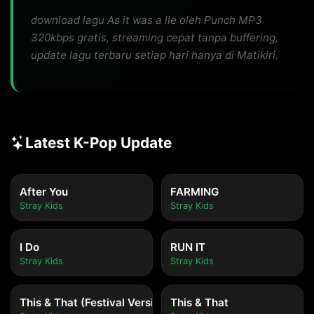
download lagu As it was a lie oleh Punch MP3
320kbps gratis, streaming cepat tanpa buffering,
update lagu terbaru setiap hari hanya di Matikiri.
Latest K-Pop Update
After You
FARMING
Stray Kids
Stray Kids
I Do
RUN IT
Stray Kids
Stray Kids
This & That (Festival Version)
This & That