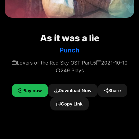
As it was a lie
Punch
Lovers of the Red Sky OST Part.5
2021-10-10
249 Plays
Play now
Download Now
Share
Copy Link