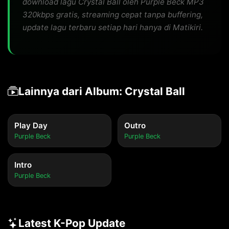
download lagu Crystal Ball oleh Purple Beck MP3
320kbps gratis, streaming cepat tanpa buffering,
update lagu terbaru setiap hari hanya di Matikiri.
Lainnya dari Album: Crystal Ball
Play Day
Outro
Purple Beck
Purple Beck
Intro
Purple Beck
Latest K-Pop Update