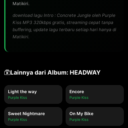
Matikiri.
download lagu Intro : Concrete Jungle oleh Purple
Kiss MP3 320kbps gratis, streaming cepat tanpa
buffering, update lagu terbaru setiap hari hanya di
Matikiri.
Lainnya dari Album: HEADWAY
Light the way
Encore
Purple Kiss
Purple Kiss
Sweet Nightmare
On My Bike
Purple Kiss
Purple Kiss