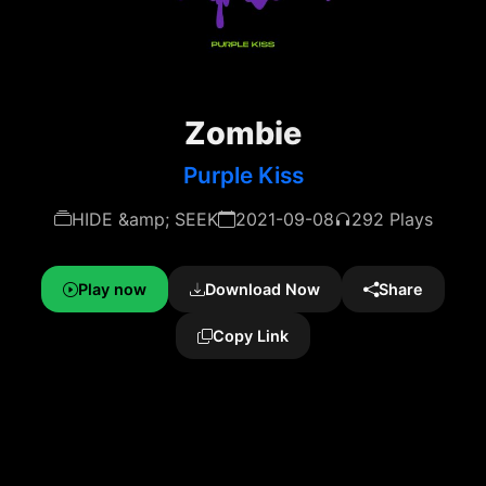
Zombie
Purple Kiss
HIDE &amp; SEEK
2021-09-08
292 Plays
Play now
Download Now
Share
Copy Link