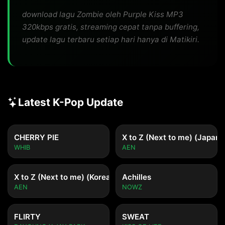
download lagu Zombie oleh Purple Kiss MP3
320kbps gratis, streaming cepat tanpa buffering,
update lagu terbaru setiap hari hanya di Matikiri.
Latest K-Pop Update
CHERRY PIE
X to Z (Next to me) (Japane
WHIB
AEN
X to Z (Next to me) (Korean ver.)
Achilles
AEN
NOWZ
FLIRTY
SWEAT