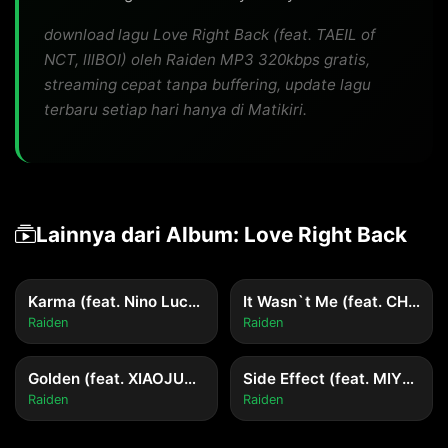
download lagu Love Right Back (feat. TAEIL of
NCT, lIlBOI) oleh Raiden MP3 320kbps gratis,
streaming cepat tanpa buffering, update lagu
terbaru setiap hari hanya di Matikiri.
Lainnya dari Album: Love Right Back
Karma (feat. Nino Lucarelli)
It Wasn`t Me (feat. CHOI YOOJUNG (Weki Meki))
Raiden
Raiden
Golden (feat. XIAOJUN of WayV, pH-1)
Side Effect (feat. MIYEON ((G)I-DLE))
Raiden
Raiden