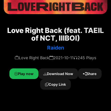
Love Right Back (feat. TAEIL
of NCT, lIlBOI)
Raiden
Love Right Back
2021-10-11
245 Plays
Play now
Download Now
Share
Copy Link