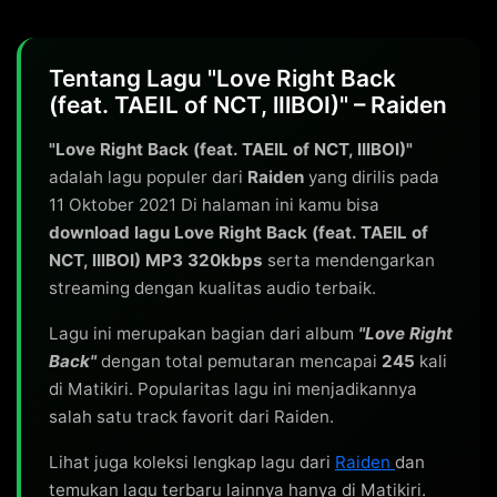
Tentang Lagu "Love Right Back
(feat. TAEIL of NCT, lIlBOI)" – Raiden
"Love Right Back (feat. TAEIL of NCT, lIlBOI)"
adalah lagu populer dari
Raiden
yang dirilis pada
11 Oktober 2021 Di halaman ini kamu bisa
download lagu Love Right Back (feat. TAEIL of
NCT, lIlBOI) MP3 320kbps
serta mendengarkan
streaming dengan kualitas audio terbaik.
Lagu ini merupakan bagian dari album
"Love Right
Back"
dengan total pemutaran mencapai
245
kali
di Matikiri. Popularitas lagu ini menjadikannya
salah satu track favorit dari Raiden.
Lihat juga koleksi lengkap lagu dari
Raiden
dan
temukan lagu terbaru lainnya hanya di Matikiri.