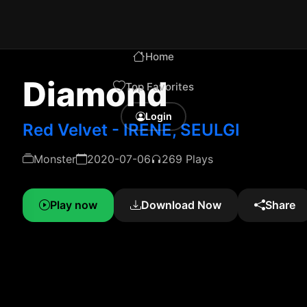
Home
Diamond
Top Favorites
Login
Red Velvet - IRENE, SEULGI
Monster
2020-07-06
269 Plays
Play now
Download Now
Share