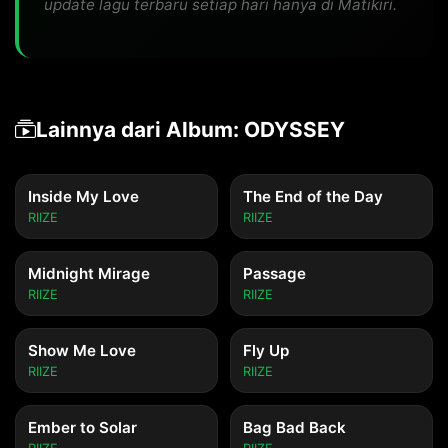
update lagu terbaru setiap hari hanya di Matikiri.
Lainnya dari Album: ODYSSEY
Inside My Love
The End of the Day
RIIZE
RIIZE
Midnight Mirage
Passage
RIIZE
RIIZE
Show Me Love
Fly Up
RIIZE
RIIZE
Ember to Solar
Bag Bad Back