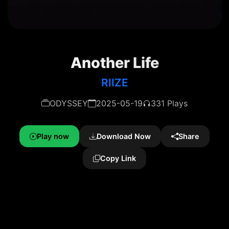
Another Life
RIIZE
ODYSSEY
2025-05-19
331 Plays
Play now
Download Now
Share
Copy Link