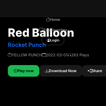
Home
Red Balloon
Top Favorites
Login
Rocket Punch
YELLOW PUNCH
2022-03-01
263 Plays
Play now
Download Now
Share