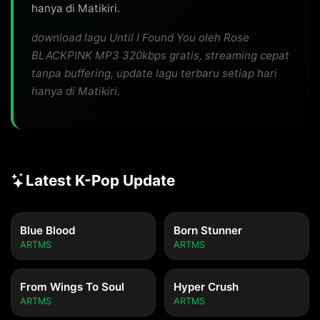
hanya di Matikiri.
download lagu Until I Found You oleh Rose
BLACKPINK MP3 320kbps gratis, streaming cepat
tanpa buffering, update lagu terbaru setiap hari
hanya di Matikiri.
Latest K-Pop Update
Blue Blood
Born Stunner
ARTMS
ARTMS
From Wings To Soul
Hyper Crush
ARTMS
ARTMS