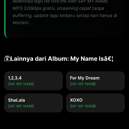
download lagu He told me oleh SAY MY NAME
MP3 320kbps gratis, streaming cepat tanpa
buffering, update lagu terbaru setiap hari hanya di
Matikiri.
Lainnya dari Album: My Name Isâ€¦
1,2,3,4
For My Dream
SAY MY NAME
SAY MY NAME
ShaLala
XOXO
SAY MY NAME
SAY MY NAME