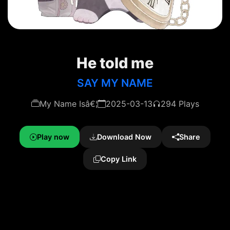
He told me
SAY MY NAME
My Name Isâ€¦
2025-03-13
294 Plays
Play now
Download Now
Share
Copy Link