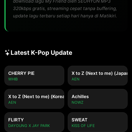
download lagu My Friend oleh SEOHYUN MP3
320kbps gratis, streaming cepat tanpa buffering,
update lagu terbaru setiap hari hanya di Matikiri.
Latest K-Pop Update
CHERRY PIE
X to Z (Next to me) (Japane
WHIB
AEN
X to Z (Next to me) (Korean ver.)
Achilles
AEN
NOWZ
FLIRTY
SWEAT
DAYOUNG X JAY PARK
KISS OF LIFE