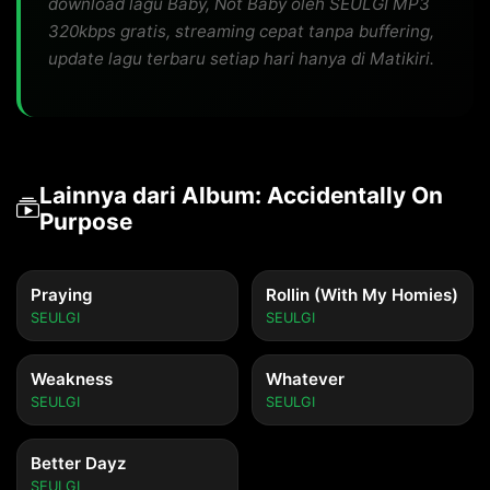
download lagu Baby, Not Baby oleh SEULGI MP3
320kbps gratis, streaming cepat tanpa buffering,
update lagu terbaru setiap hari hanya di Matikiri.
Lainnya dari Album: Accidentally On
Purpose
Praying
Rollin (With My Homies)
SEULGI
SEULGI
Weakness
Whatever
SEULGI
SEULGI
Better Dayz
SEULGI