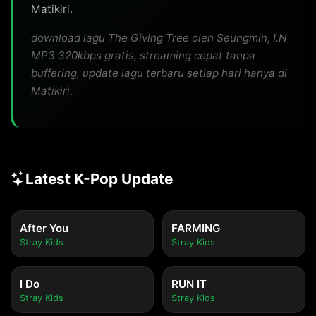
Matikiri.
download lagu The Giving Tree oleh Seungmin, I.N
MP3 320kbps gratis, streaming cepat tanpa
buffering, update lagu terbaru setiap hari hanya di
Matikiri.
Latest K-Pop Update
After You
FARMING
Stray Kids
Stray Kids
I Do
RUN IT
Stray Kids
Stray Kids