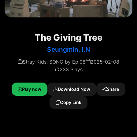
The Giving Tree
Seungmin, I.N
Stray Kids: SONG by Ep.08
2025-02-08
233 Plays
Play now
Download Now
Share
Copy Link