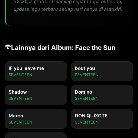
320kbps gratis, streaming cepat tanpa buffering,
update lagu terbaru setiap hari hanya di Matikiri.
Lainnya dari Album: Face the Sun
IF you leave me
bout you
SEVENTEEN
SEVENTEEN
Shadow
Domino
SEVENTEEN
SEVENTEEN
March
DON QUIXOTE
SEVENTEEN
SEVENTEEN