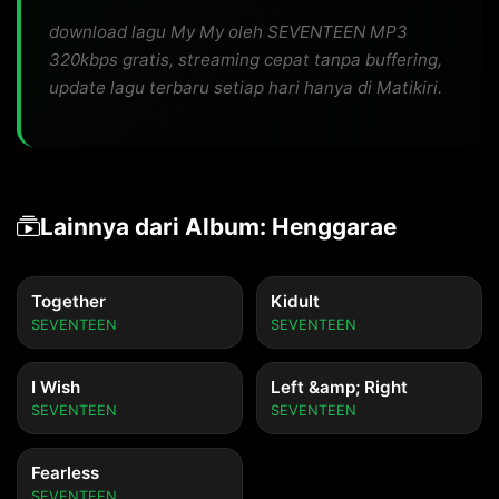
download lagu My My oleh SEVENTEEN MP3
320kbps gratis, streaming cepat tanpa buffering,
update lagu terbaru setiap hari hanya di Matikiri.
Lainnya dari Album: Henggarae
Together
Kidult
SEVENTEEN
SEVENTEEN
I Wish
Left &amp; Right
SEVENTEEN
SEVENTEEN
Fearless
SEVENTEEN