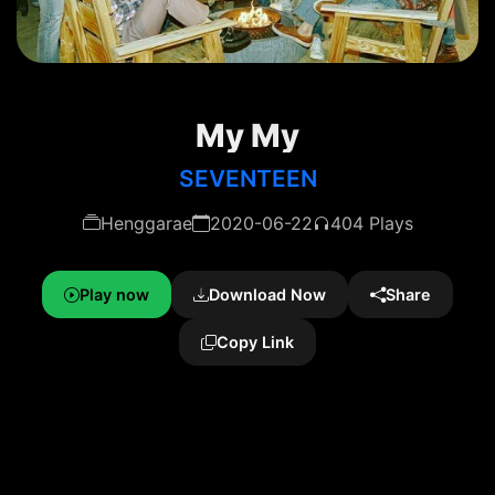
My My
SEVENTEEN
Henggarae
2020-06-22
404 Plays
Play now
Download Now
Share
Copy Link