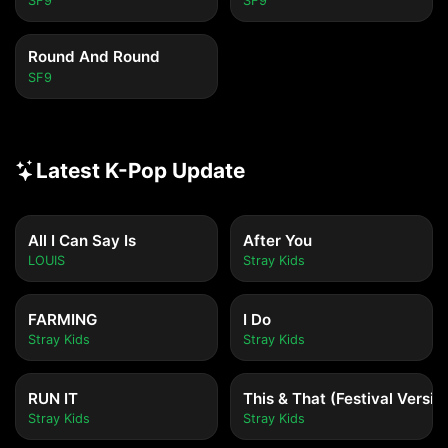
SF9
SF9
Round And Round
SF9
Latest K-Pop Update
All I Can Say Is
After You
LOUIS
Stray Kids
FARMING
I Do
Stray Kids
Stray Kids
RUN IT
This & That (Festival Versio
Stray Kids
Stray Kids