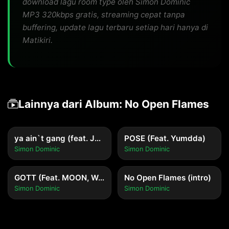
download lagu room type oleh Simon Dominic
MP3 320kbps gratis, streaming cepat tanpa
buffering, update lagu terbaru setiap hari hanya di
Matikiri.
Lainnya dari Album: No Open Flames
ya ain`t gang (feat. JayAllDay, SIMO of Y2K92)
POSE (Feat. Yumdda)
Simon Dominic
Simon Dominic
GOTT (Feat. MOON, Woo, Jvcki Wai)
No Open Flames (intro)
Simon Dominic
Simon Dominic