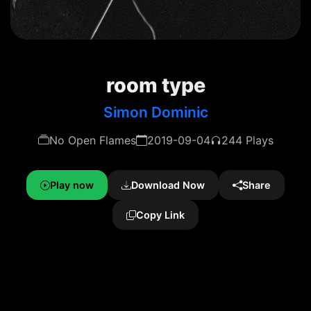
room type
Simon Dominic
No Open Flames
2019-09-04
244 Plays
Play now
Download Now
Share
Copy Link