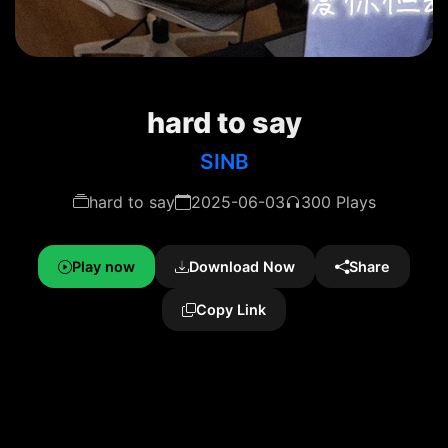
hard to say
SINB
hard to say
2025-06-03
300 Plays
Play now
Download Now
Share
Copy Link