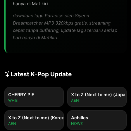
hanya di Matikiri.
download lagu Paradise oleh Siyeon
Dreamcatcher MP3 320kbps gratis, streaming
cepat tanpa buffering, update lagu terbaru setiap
hari hanya di Matikiri.
Latest K-Pop Update
CHERRY PIE
X to Z (Next to me) (Japane
WHIB
AEN
X to Z (Next to me) (Korean ver.)
Achilles
AEN
NOWZ