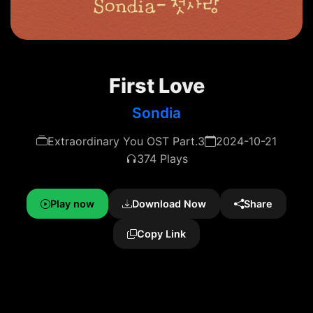
First Love
Sondia
Extraordinary You OST Part.3
2024-10-21
374 Plays
Play now
Download Now
Share
Copy Link