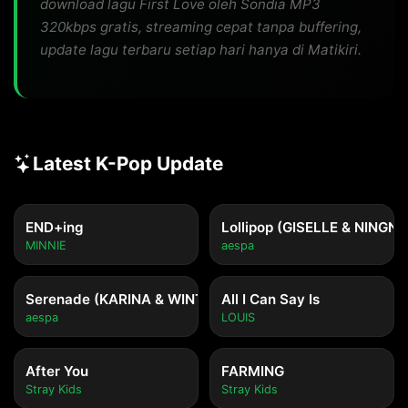
download lagu First Love oleh Sondia MP3
320kbps gratis, streaming cepat tanpa buffering,
update lagu terbaru setiap hari hanya di Matikiri.
Latest K-Pop Update
END+ing
Lollipop (GISELLE & NINGNI
MINNIE
aespa
Serenade (KARINA & WINTER)
All I Can Say Is
aespa
LOUIS
After You
FARMING
Stray Kids
Stray Kids