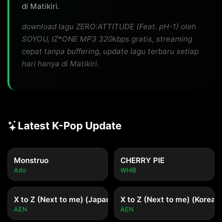
di Matikiri.
download lagu ZERO:ATTITUDE (Feat. pH-1) oleh
SOYOU, IZ*ONE MP3 320kbps gratis, streaming
cepat tanpa buffering, update lagu terbaru setiap
hari hanya di Matikiri.
Latest K-Pop Update
Monstruo
CHERRY PIE
Ado
WHIB
X to Z (Next to me) (Japanese ver.)
X to Z (Next to me) (Korean 
AEN
AEN