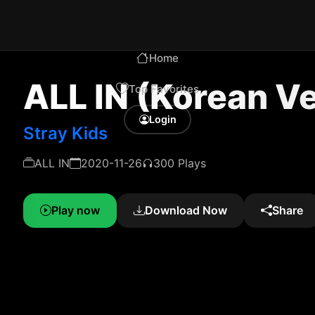
Home
ALL IN (Korean Ve
Top Favorites
Login
Stray Kids
ALL IN
2020-11-26
300 Plays
Play now
Download Now
Share