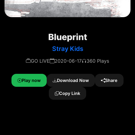
Blueprint
Stray Kids
GO LIVE
2020-06-17
360 Plays
Play now
Download Now
Share
Copy Link