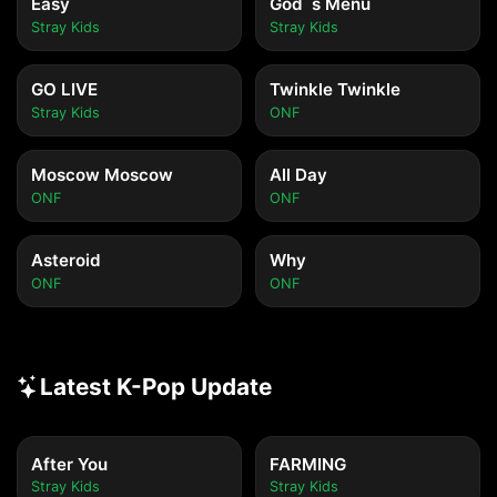
Easy
God`s Menu
Stray Kids
Stray Kids
GO LIVE
Twinkle Twinkle
Stray Kids
ONF
Moscow Moscow
All Day
ONF
ONF
Asteroid
Why
ONF
ONF
Latest K-Pop Update
After You
FARMING
Stray Kids
Stray Kids