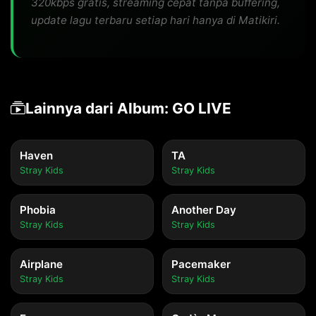
320kbps gratis, streaming cepat tanpa buffering,
update lagu terbaru setiap hari hanya di Matikiri.
Lainnya dari Album: GO LIVE
Haven
TA
Stray Kids
Stray Kids
Phobia
Another Day
Stray Kids
Stray Kids
Airplane
Pacemaker
Stray Kids
Stray Kids