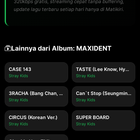
320kbps gratis, streaming cepat tanpa buffering,
update lagu terbaru setiap hari hanya di Matikiri.
Lainnya dari Album: MAXIDENT
CASE 143
TASTE (Lee Know, Hyunjin, Felix)
Stray Kids
Stray Kids
3RACHA (Bang Chan, Changbin, HAN)
Can`t Stop (Seungmin, I.N)
Stray Kids
Stray Kids
CIRCUS (Korean Ver.)
SUPER BOARD
Stray Kids
Stray Kids