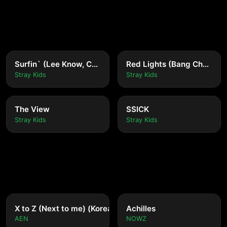
Surfin` (Lee Know, Changbin, Felix)
Red Lights (Bang Chan, Hyunjin)
Stray Kids
Stray Kids
The View
SSICK
Stray Kids
Stray Kids
nese ver.)
X to Z (Next to me) (Korean ver.)
Achilles
AEN
NOWZ