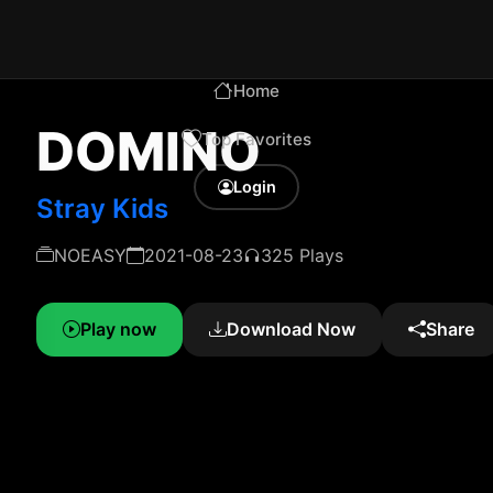
Home
DOMINO
Top Favorites
Login
Stray Kids
NOEASY
2021-08-23
325 Plays
Play now
Download Now
Share