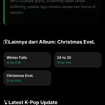
MP3 320kbps gratis, streaming cepat tanpa
buffering, update lagu terbaru setiap hari hanya di
Matikiri.
Lainnya dari Album: Christmas EveL
Winter Falls
24 to 25
Stray Kids
Stray Kids
Christmas EveL
Stray Kids
Latest K-Pop Update