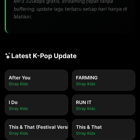
MP3 320kbps gratis, streaming cepat tanpa
buffering, update lagu terbaru setiap hari hanya di
Matikiri.
Latest K-Pop Update
After You
FARMING
Stray Kids
Stray Kids
I Do
RUN IT
Stray Kids
Stray Kids
This & That (Festival Version)
This & That
Stray Kids
Stray Kids