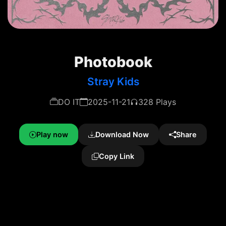
Photobook
Stray Kids
DO IT
2025-11-21
328 Plays
Play now
Download Now
Share
Copy Link