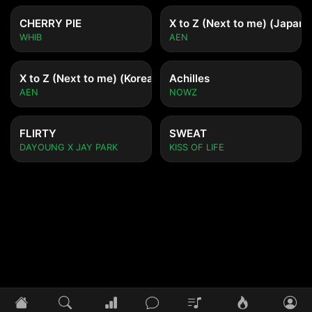
CHERRY PIE
X to Z (Next to me) (Japane
WHIB
AEN
X to Z (Next to me) (Korean ver.)
Achilles
AEN
NOWZ
FLIRTY
SWEAT
DAYOUNG X JAY PARK
KISS OF LIFE
Tidak ada lagu yang diputar
Pilih lagu untuk mulai mendengarkan