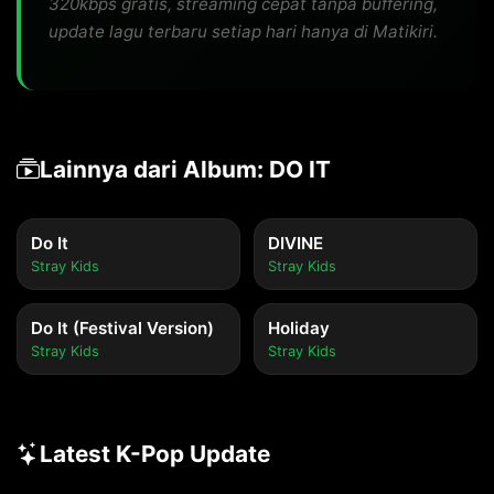
320kbps gratis, streaming cepat tanpa buffering,
update lagu terbaru setiap hari hanya di Matikiri.
Lainnya dari Album: DO IT
Do It
DIVINE
Stray Kids
Stray Kids
Do It (Festival Version)
Holiday
Stray Kids
Stray Kids
Latest K-Pop Update