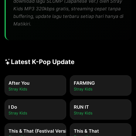
download lagu SLUMP (Japanese Ver.) oleh Stray
Kids MP3 320kbps gratis, streaming cepat tanpa
buffering, update lagu terbaru setiap hari hanya di
Matikiri.
Latest K-Pop Update
After You
FARMING
Stray Kids
Stray Kids
I Do
RUN IT
Stray Kids
Stray Kids
This & That (Festival Version)
This & That