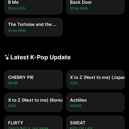
B Me
Back Door
Stray Kids
Stray Kids
The Tortoise and the Hare
Stray Kids
Latest K-Pop Update
CHERRY PIE
X to Z (Next to me) (Japane
WHIB
AEN
X to Z (Next to me) (Korean ver.)
Achilles
AEN
NOWZ
FLIRTY
SWEAT
DAYOUNG X JAY PARK
KISS OF LIFE