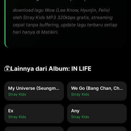
download lagu Wow (Lee Know, Hyunjin, Felix)
oleh Stray Kids MP3 320kbps gratis, streaming
cepat tanpa buffering, update lagu terbaru setiap
hari hanya di Matikiri.
Lainnya dari Album: IN LIFE
My Universe (Seungmin, I.N Feat. Changbin)
We Go (Bang Chan, Changbin, HAN)
Stray Kids
Stray Kids
Ex
Any
Stray Kids
Stray Kids