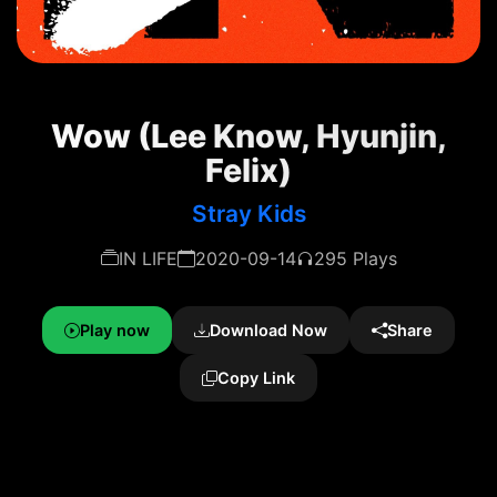
Wow (Lee Know, Hyunjin,
Felix)
Stray Kids
IN LIFE
2020-09-14
295 Plays
Play now
Download Now
Share
Copy Link