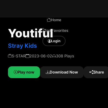
Home
Youtiful
Top Favorites
Login
Stray Kids
5-STAR
2023-06-02
308 Plays
Play now
Download Now
Share