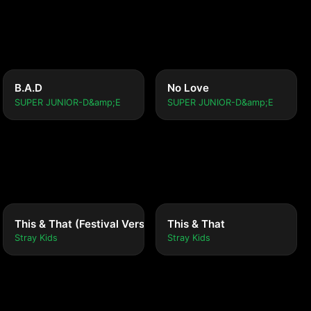
B.A.D
No Love
SUPER JUNIOR-D&amp;E
SUPER JUNIOR-D&amp;E
This & That (Festival Version)
This & That
Stray Kids
Stray Kids