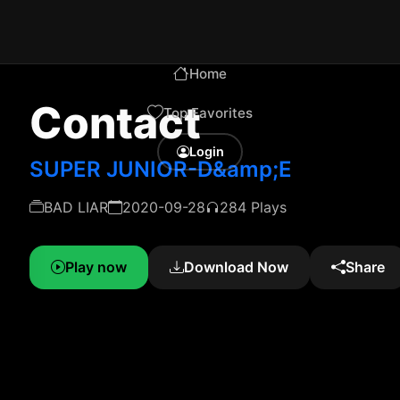
Home
Contact
Top Favorites
Login
SUPER JUNIOR-D&amp;E
BAD LIAR
2020-09-28
284 Plays
Play now
Download Now
Share