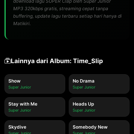
download lagu SUPER Clap oleh Super Junior
MP3 320kbps gratis, streaming cepat tanpa
buffering, update lagu terbaru setiap hari hanya di
Matikiri.
Lainnya dari Album: Time_Slip
Show
No Drama
Super Junior
Super Junior
Stay with Me
Heads Up
Super Junior
Super Junior
Skydive
Somebody New
Super Junior
Super Junior