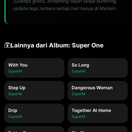
320kbps gratis, streaming cepat tanpa buffering,
update lagu terbaru setiap hari hanya di Matikiri.
Lainnya dari Album: Super One
With You
So Long
SuperM
SuperM
Step Up
Dangerous Woman
SuperM
SuperM
Drip
Together At Home
SuperM
SuperM