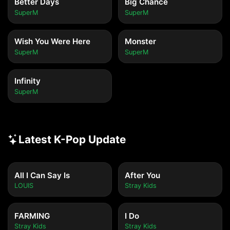
Better Days
Big Chance
SuperM
SuperM
Wish You Were Here
Monster
SuperM
SuperM
Infinity
SuperM
Latest K-Pop Update
All I Can Say Is
After You
LOUIS
Stray Kids
FARMING
I Do
Stray Kids
Stray Kids