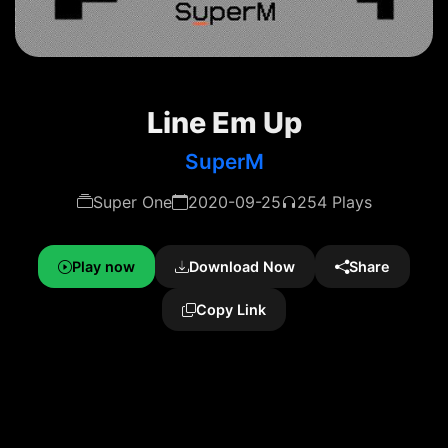
Line Em Up
SuperM
Super One
2020-09-25
254 Plays
Play now
Download Now
Share
Copy Link