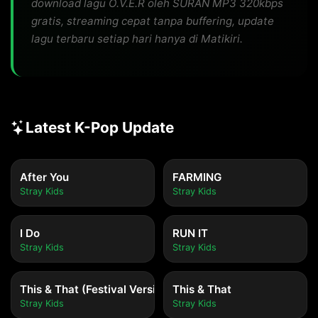
download lagu O.V.E.R oleh SURAN MP3 320kbps
gratis, streaming cepat tanpa buffering, update
lagu terbaru setiap hari hanya di Matikiri.
Latest K-Pop Update
After You
FARMING
Stray Kids
Stray Kids
I Do
RUN IT
Stray Kids
Stray Kids
This & That (Festival Version)
This & That
Stray Kids
Stray Kids