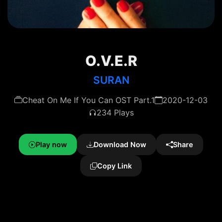
O.V.E.R
SURAN
Cheat On Me If You Can OST Part.1
2020-12-03
234 Plays
Play now
Download Now
Share
Copy Link