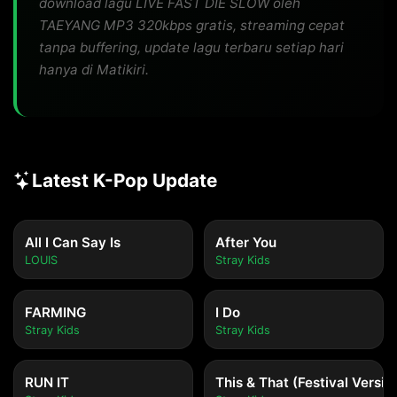
download lagu LIVE FAST DIE SLOW oleh
TAEYANG MP3 320kbps gratis, streaming cepat
tanpa buffering, update lagu terbaru setiap hari
hanya di Matikiri.
Latest K-Pop Update
All I Can Say Is
After You
LOUIS
Stray Kids
FARMING
I Do
Stray Kids
Stray Kids
RUN IT
This & That (Festival Versio