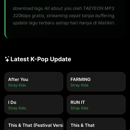
download lagu All about you oleh TAEYEON MP3
320kbps gratis, streaming cepat tanpa buffering,
update lagu terbaru setiap hari hanya di Matikiri.
Latest K-Pop Update
After You
FARMING
Stray Kids
Stray Kids
I Do
RUN IT
Stray Kids
Stray Kids
This & That (Festival Version)
This & That