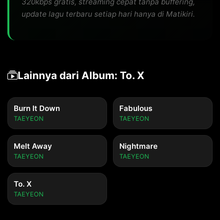
320kbps gratis, streaming cepat tanpa buffering,
update lagu terbaru setiap hari hanya di Matikiri.
Lainnya dari Album: To. X
Burn It Down
Fabulous
TAEYEON
TAEYEON
Melt Away
Nightmare
TAEYEON
TAEYEON
To. X
TAEYEON