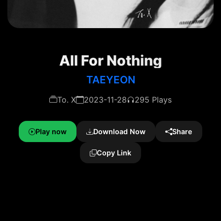
All For Nothing
TAEYEON
To. X
2023-11-28
295 Plays
Play now
Download Now
Share
Copy Link