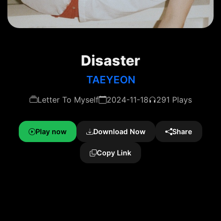
Disaster
TAEYEON
Letter To Myself
2024-11-18
291 Plays
Play now
Download Now
Share
Copy Link