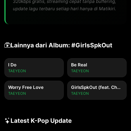
320kbps gratis, streaming cepat tanpa buffering,
update lagu terbaru setiap hari hanya di Matikiri.
Lainnya dari Album: #GirlsSpkOut
I Do
Be Real
TAEYEON
TAEYEON
Worry Free Love
GirlsSpkOut (feat. Chanmina)
TAEYEON
TAEYEON
Latest K-Pop Update