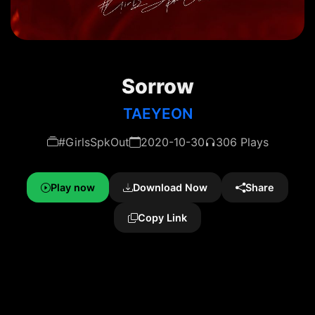
Sorrow
TAEYEON
#GirlsSpkOut
2020-10-30
306 Plays
Play now
Download Now
Share
Copy Link