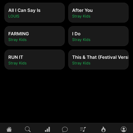
All I Can Say Is
After You
LOUIS
Stray Kids
FARMING
I Do
Stray Kids
Stray Kids
RUN IT
This & That (Festival Versio
Stray Kids
Stray Kids
Tidak ada lagu yang diputar
Pilih lagu untuk mulai mendengarkan