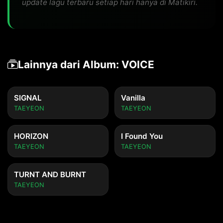
update lagu terbaru setiap hari hanya di Matikiri.
Lainnya dari Album: VOICE
SIGNAL
Vanilla
TAEYEON
TAEYEON
HORIZON
I Found You
TAEYEON
TAEYEON
TURNT AND BURNT
TAEYEON