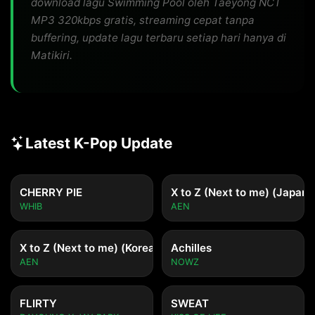
download lagu Swimming Pool oleh Taeyong NCT
MP3 320kbps gratis, streaming cepat tanpa
buffering, update lagu terbaru setiap hari hanya di
Matikiri.
Latest K-Pop Update
CHERRY PIE
X to Z (Next to me) (Japane
WHIB
AEN
X to Z (Next to me) (Korean ver.)
Achilles
AEN
NOWZ
FLIRTY
SWEAT