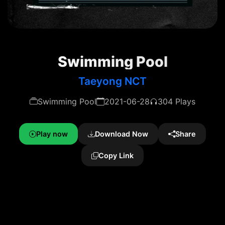
Swimming Pool
Taeyong NCT
Swimming Pool
2021-06-28
304 Plays
Play now
Download Now
Share
Copy Link